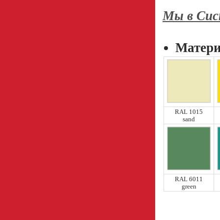
Мы в Сис
Матери
RAL 1015
sand
RAL 6011
green