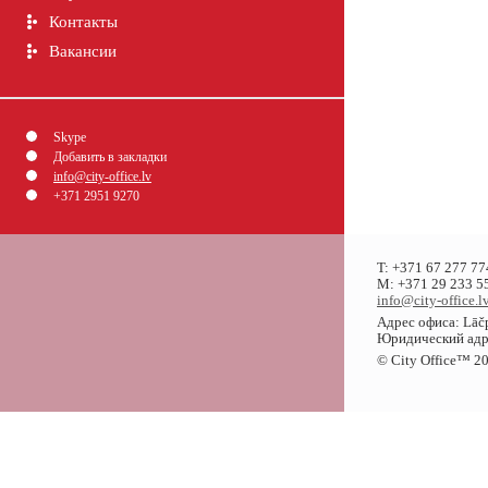
Контакты
Вакансии
Skype
Добавить в закладки
info@city-office.lv
+371 2951 9270
T: +371 67 277 77
M: +371 29 233 55
info@city-office.l
Адрес офиса: Lāčp
Юридический адрес
© City Office
™
20