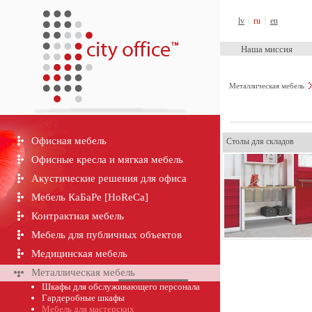
City Office™
lv
ru
en
Наша миссия
Металлическая мебель
Офисная мебель
Столы для складов
Офисные кресла и мягкая мебель
Акустические решения для офиса
Мебель КаБаРе [HoReCa]
Контрактная мебель
Мебель для публичных объектов
Медицинская мебель
Металлическая мебель
Шкафы для обслуживающего персонала
Гардеробные шкафы
Мебель для мастерских