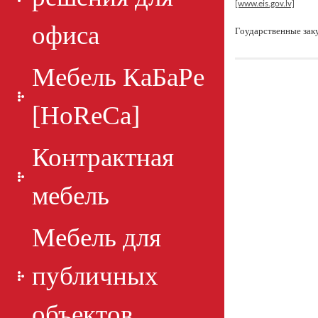
[www.eis.gov.lv]
офиса
Гоударственные зак
Мебель КаБаРе
[HoReCa]
Контрактная
мебель
Мебель для
публичных
объектов