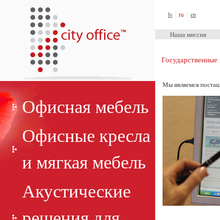
City Office™
lv
ru
en
Наша миссия
Государственные 
Мы являемся постащ
Офисная мебель
Офисные кресла
и мягкая мебель
Акустические
решения для