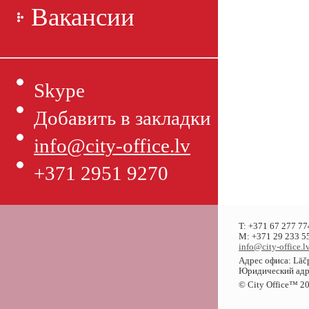
Вакансии
Skype
Добавить в закладки
info@city-office.lv
+371 2951 9270
T: +371 67 277 77
M: +371 29 233 55
info@city-office.l
Адрес офиса: Lāčp
Юридический адрес
© City Office
™
20