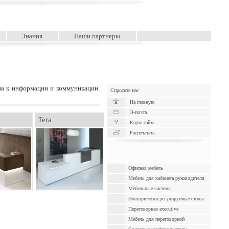
Знания
Наши партнеры
упа к информации и коммуникации.
Спросите нас
На главную
Э-почта
Tera
Карта сайта
Распечатать
Офисная мебель
Мебель для кабинета руководителя
Мебельные системы
Электрически pегулируемые cтолы
Переговорная executive
Мебель для переговорной