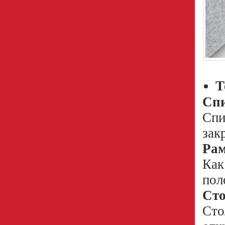
Т
Сп
Спи
зак
Ра
Как
пол
Ст
Сто