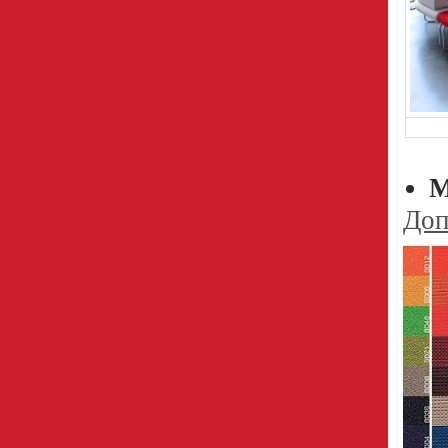
М
Доп