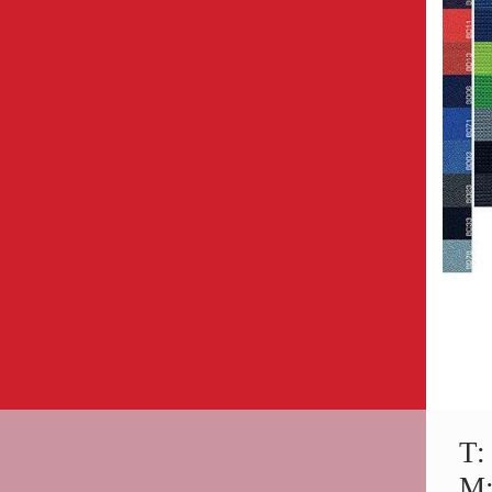
T:
M: