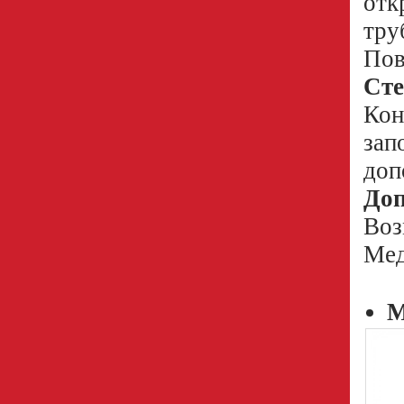
отк
тру
Пов
Ст
Кон
зап
доп
Доп
Воз
Мед
М