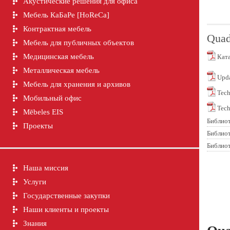
Акустические решения для офиса
Мебель КаБаРе [HoReCa]
Контрактная мебель
Quad
Мебель для публичных объектов
Медицинская мебель
Ката
Металлическая мебель
Upda
Мебель для хранения и архивов
Tech
Мобильный офис
Tech
Mēbeles EIS
Библио
Проекты
Библио
Библиот
Наша миссия
Услуги
Государственные закупки
Наши клиенты и проекты
Знания