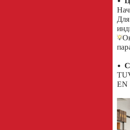
Ц
Нач
Для
инд
О
пар
С
TUV
EN 