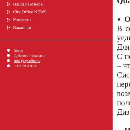
Qu
Наши партнеры
City Office NEWS
О
Контакты
В с
Вакансии
уед
Для
Skype
С п
Добавить в закладки
info@city-office.lv
– ч
+371 2951 9270
Си
пер
воз
пол
Диз