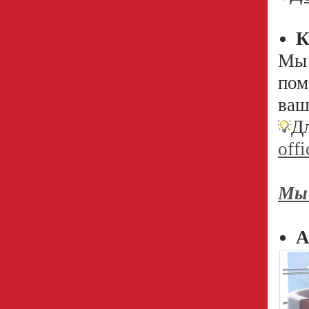
К
Мы 
пом
ваш
Д
offi
Мы 
А