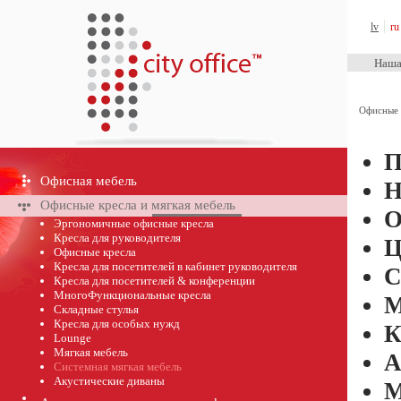
City Office™
lv
ru
Наша
Офисные 
П
Офисная мебель
Н
Офисные кресла и мягкая мебель
О
Эргономичные офисные кресла
Кресла для руководителя
Ц
Офисные кресла
Кресла для посетителей в кабинет руководителя
С
Кресла для посетителей & конференции
МногоФункциональные кресла
М
Складные стулья
Кресла для особых нужд
К
Lounge
Мягкая мебель
А
Системная мягкая мебель
Акустические диваны
М