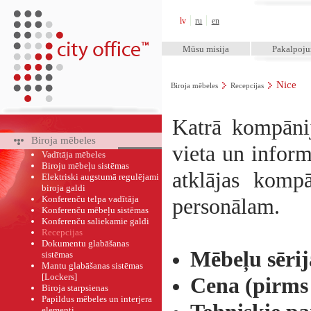
City Office™
lv
ru
en
Mūsu misija
Pakalpoj
Nice
Biroja mēbeles
Recepcijas
Katrā kompānij
Biroja mēbeles
vieta un infor
Vadītāja mēbeles
Biroju mēbeļu sistēmas
atklājas komp
Elektriski augstumā regulējami
biroja galdi
Konferenču telpa vadītāja
personālam.
Konferenču mēbeļu sistēmas
Konferenču saliekamie galdi
Recepcijas
Dokumentu glabāšanas
Mēbeļu sēri
sistēmas
Mantu glabāšanas sistēmas
[Lockers]
Cena (pirms 
Biroja starpsienas
Papildus mēbeles un interjera
elementi