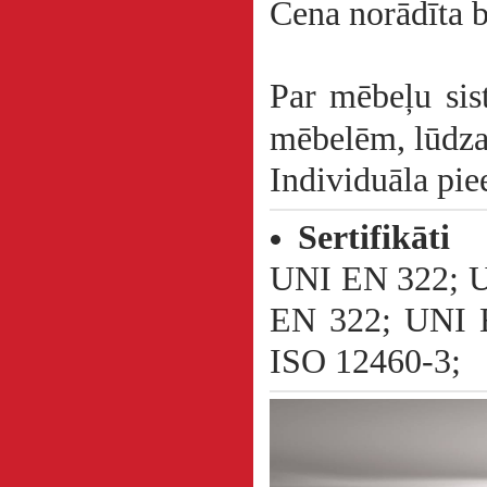
Cena norādīta
Par mēbeļu sis
mēbelēm, lūdza
Individuāla pi
Sertifikāti
UNI EN 322; U
EN 322; UNI 
ISO 12460-3;