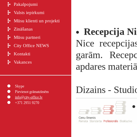
Pakalpojumi
Valsts iepirkumi
Mūsu klienti un projekti
Recepcija
Ni
Zināšanas
Mūsu partneri
Nice recepcija
City Office NEWS
garām. Recepc
Kontakti
Vakances
apdares materiā
Skype
Dizains - Studi
Pievienot grāmatzīmēm
info@city-office.lv
+371 2951 9270