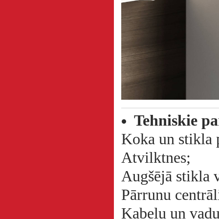
Tehniskie p
Koka un stikla 
Atvilktnes;
Augšējā stikla 
Pārrunu centrā
Kabeļu un vadu 