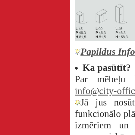
Papildus Inf
Ka pasūtīt?
Par mēbeļu k
info@city-offic
Jā jus nosūt
funkcionālo plā
izmēriem un 