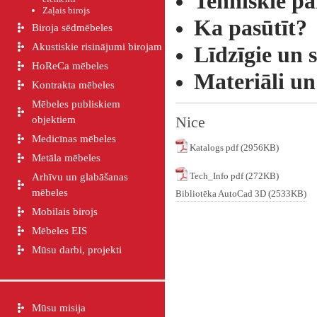
Tehniskie p
Zaļais birojs
Ka pasūtīt?
Biroja sēdmēbeles
Akustiskie risinājumi birojam
Līdzīgie un s
HoReCa mēbeles
Materiāli un
Kontrakta mēbeles
Mēbeles publiskiem
Nice
objektiem
Medicīnas mēbeles
Katalogs pdf (2956KB)
Metāla mēbeles
Tech_Info pdf (272KB)
Arhīvu un glabāšanas
mēbeles
Bibliotēka AutoCad 3D (2533KB)
Mobilais birojs
Mēbeles EIS
Mūsu darbi, projekti
Mūsu misija