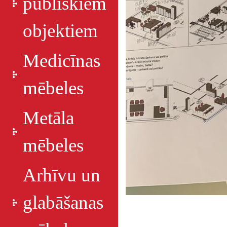
publiskiem
objektiem
Medicīnas
mēbeles
Metāla
mēbeles
Arhīvu un
glabāšanas