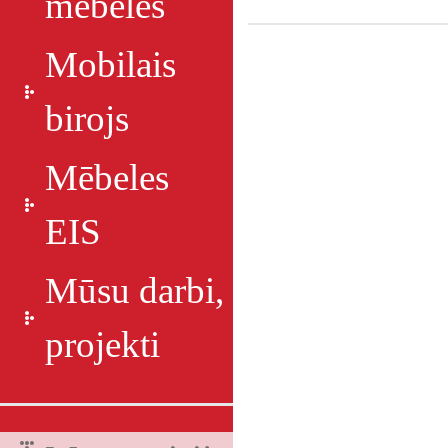
mēbeles
Mobilais
birojs
Mēbeles
EIS
Mūsu darbi,
projekti