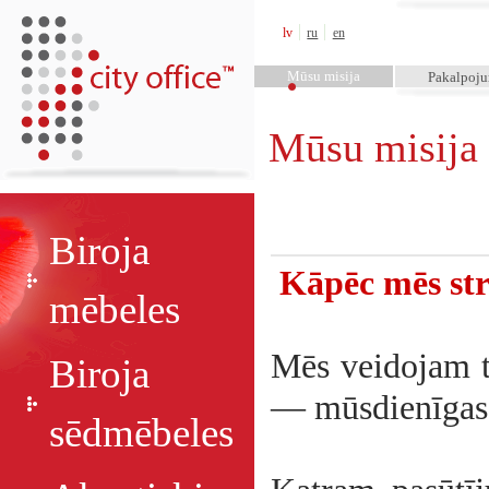
City Office™
lv
ru
en
Mūsu misija
Pakalpoj
Mūsu misija
Biroja
Kāpēc mēs st
mēbeles
Mēs veidojam te
Biroja
— mūsdienīgas, 
sēdmēbeles