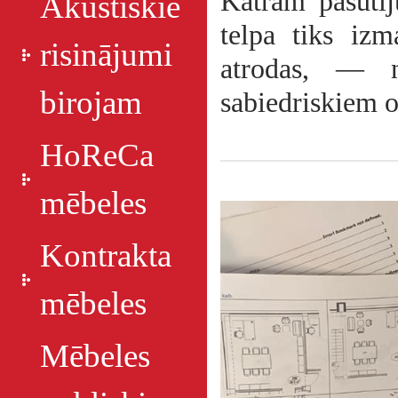
Katram pasūtī
Akustiskie
telpa tiks izm
risinājumi
atrodas, — n
birojam
sabiedriskiem 
HoReCa
mēbeles
Kontrakta
mēbeles
Mēbeles