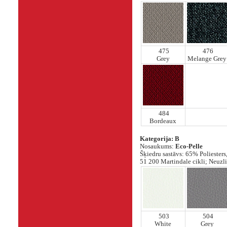
475
476
Grey
Melange Grey
484
Bordeaux
Kategorija: B
Nosaukums:
Eco-Pelle
Šķiedru sastāvs: 65% Poliester
51 200 Martindale cikli; Neuzlie
503
504
White
Grey