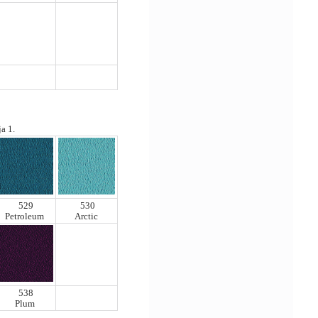
a 1.
529
530
Petroleum
Arctic
538
Plum