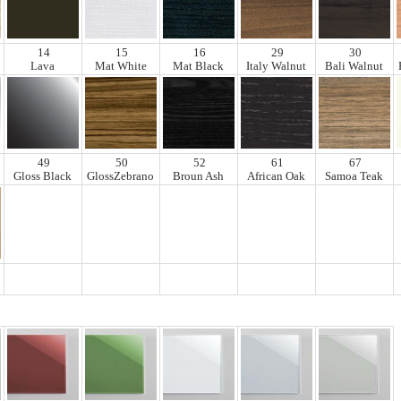
14
15
16
29
30
Lava
Mat White
Mat Black
Italy Walnut
Bali Walnut
49
50
52
61
67
Gloss Black
GlossZebrano
Broun Ash
African Oak
Samoa Teak