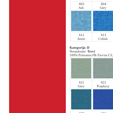
603
604
Ash
Grey
612
613
Azure
Cobalt
Kategorija: D
Nosaukums:
Trevi
100% Poliesters FR-Trevira CS; 
621
622
Grey
Porphyry