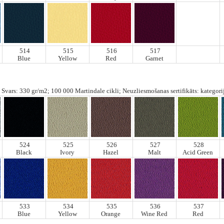
514
515
516
517
Blue
Yellow
Red
Garnet
Svars: 330 gr/m2; 100 000 Martindale cikli; Neuzliesmošanas sertifikāts: kategorij
524
525
526
527
528
Black
Ivory
Hazel
Malt
Acid Green
533
534
535
536
537
Blue
Yellow
Orange
Wine Red
Red