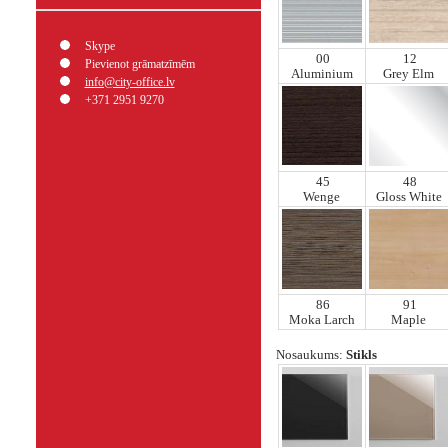
Skype
00
12
Pievienot grāmatzīmēm
Aluminium
Grey Elm
info@city-office.lv
+371 2951 9270
45
48
Wenge
Gloss White
86
91
Moka Larch
Maple
Nosaukums:
Stikls