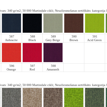
ars: 340 gr/m2; 50 000 Martindale cikli; Neuzliesmošanas sertifikāts: kategorija 
587
588
589
590
591
Anhracite
Black
Grey Beige
Brown
Acid Green
596
597
598
Orange
Red
Amaranth
ars: 340 gr/m2; 50 000 Martindale cikli; Neuzliesmošanas sertifikāts: kategorija 