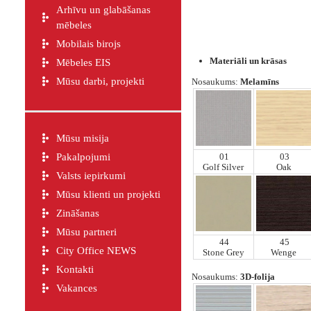
Arhīvu un glabāšanas
mēbeles
Mobilais birojs
Materiāli un krāsas
Mēbeles EIS
Mūsu darbi, projekti
Nosaukums:
Melamīns
Mūsu misija
Pakalpojumi
01
03
Golf Silver
Oak
Valsts iepirkumi
Mūsu klienti un projekti
Zināšanas
Mūsu partneri
44
45
City Office NEWS
Stone Grey
Wenge
Kontakti
Nosaukums:
3D-folija
Vakances