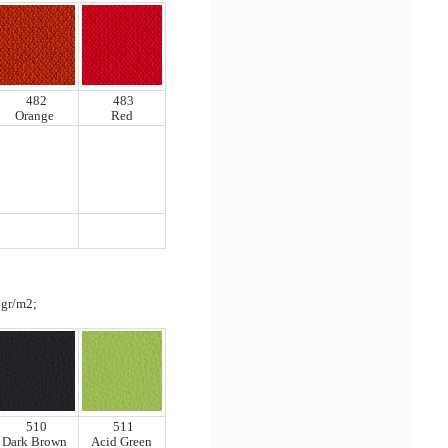
482
483
Orange
Red
 gr/m2;
510
511
Dark Brown
Acid Green