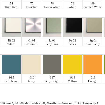
74
75
78
79
99
Rubi Red
Pistachio
Exstra White
White
Satined White
Bi 02
Cr 01
Ig 01
Nr 02
Sg 01
White
Chromed
Grey Inox
Black
Stone Grey
915
916
917
918
919
Petroleum
Ivory
Grey Beige
Yellow
Orange
250 gr/m2; 50 000 Martindale cikli; Neuzliesmošanas sertifikāts: kategorija 1.