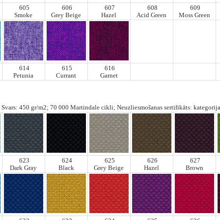
605
606
607
608
609
Smoke
Grey Beige
Hazel
Acid Green
Moss Green
614
615
616
Petunia
Currant
Garnet
Svars: 450 gr/m2; 70 000 Martindale cikli; Neuzliesmošanas sertifikāts: kategorija
623
624
625
626
627
Dark Gray
Black
Grey Beige
Hazel
Brown