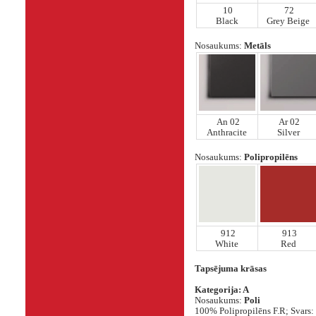
10
72
Black
Grey Beige
Nosaukums:
Metāls
An 02
Ar 02
Anthracite
Silver
Nosaukums:
Polipropilēns
912
913
White
Red
Tapsējuma krāsas
Kategorija: A
Nosaukums:
Poli
100% Polipropilēns F.R; Svars: 