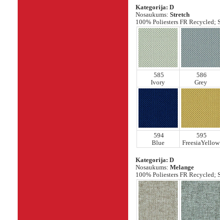
Kategorija: D
Nosaukums:
Stretch
100% Poliesters FR Recycled; Sv
585
586
Ivory
Grey
594
595
Blue
FreesiaYellow
Kategorija: D
Nosaukums:
Melange
100% Poliesters FR Recycled; Sv