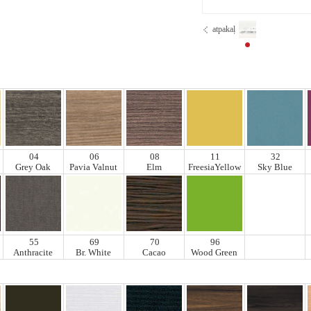
atpakaļ
04
06
08
11
32
Grey Oak
Pavia Valnut
Elm
FreesiaYellow
Sky Blue
55
69
70
96
Anthracite
Br. White
Cacao
Wood Green