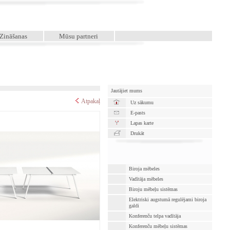
Zināšanas
Mūsu partneri
Jautājiet mums
Atpakaļ
Uz sākumu
E-pasts
Lapas karte
Drukāt
Biroja mēbeles
Vadītāja mēbeles
Biroju mēbeļu sistēmas
Elektriski augstumā regulējami biroja
galdi
Konferenču telpa vadītāja
Konferenču mēbeļu sistēmas