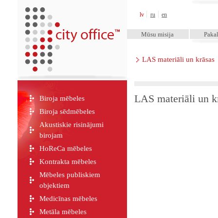
City Office™
lv
ru
en
Mūsu misija
Paka
LAS materiāli un krāsas
LAS materiāli un k
Biroja mēbeles
Biroja sēdmēbeles
Akustiskie risinājumi
birojam
HoReCa mēbeles
Kontrakta mēbeles
Mēbeles publiskiem
objektiem
Medicīnas mēbeles
Metāla mēbeles