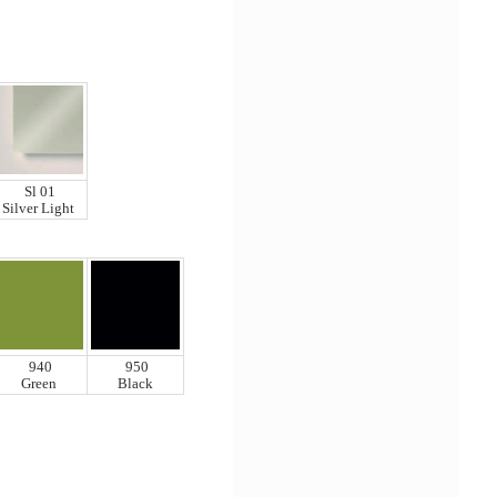
Sl 01
Silver Light
940
950
Green
Black