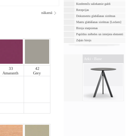
Konferenču saliekamie galdi
Recepcijas
nākamā
Dokumentu glabāšanas sistēmas
Mantu glabāšanas sistēmas [Lockers]
Biroja starpsienas
Papildus mēbeles un interjera elementi
Zaļais birojs
Arki - Base
33
42
Amaranth
Grey