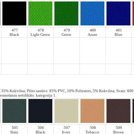
477
478
479
480
481
Black
Light Green
Green
Azure
Blue
s, 35% Kokvilna; Pilns sastāvs: 85% PVC, 10% Poliesters, 5% Kokvilna; Svars: 600
smošanas sertifikāts: kategorija 1.
505
506
507
508
509
Slate
Black
Ivory
Tobacco
Brown