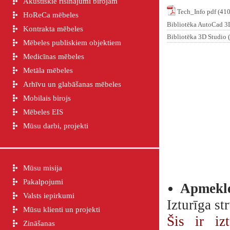
Akustiskie risinājumi birojam
Tech_Info pdf (41
HoReCa mēbeles
Bibliotēka AutoCad 
Kontrakta mēbeles
Bibliotēka 3D Studio
Mēbeles publiskiem objektiem
Medicīnas mēbeles
Metāla mēbeles
Arhīvu un glabāšanas mēbeles
Mobilais birojs
Mēbeles EIS
Mūsu darbi, projekti
Mūsu misija
Pakalpojumi
Apmekle
Valsts iepirkumi
Izturīga st
Mūsu klienti un projekti
Šis ir iz
Zināšanas