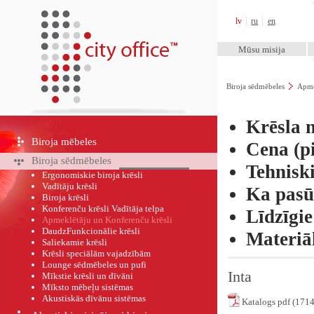
City Office™
lv
ru
en
Mūsu misija
Biroja sēdmēbeles
Apme
Krēsla 
Biroja mēbeles
Cena (pi
Biroja sēdmēbeles
Tehnisk
Ergonomiskie biroja krēsli
Vadītāju krēsli
Ka pasū
Biroja krēsli
Konferenču krēsli Vadītāja telpa
Līdzīgie
Apmeklētāju un Konferenču krēsli
DaudzFunkcionālie krēsli
Materiā
Saliekamie krēsli
Krēsli speciālām vajadzībām
Lounge sēdmēbeles un pufi
Inta
Mīkstie krēsli un dīvāni
Mīksto mēbeļu sistēmas
Akustiskās dīvānu sistēmas
Katalogs pdf (171