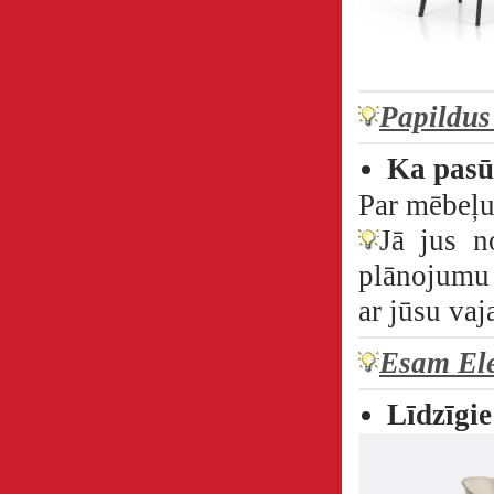
Papildus
Ka pasū
Par mēbeļu
Jā jus n
plānojumu 
ar jūsu va
Esam Ele
Līdzīgie