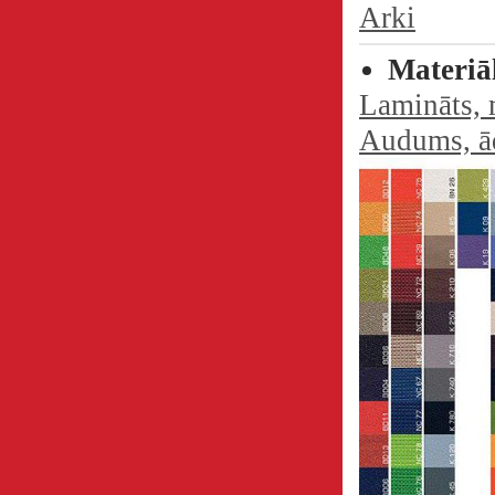
Arki
Materiā
Lamināts, m
Audums, ād