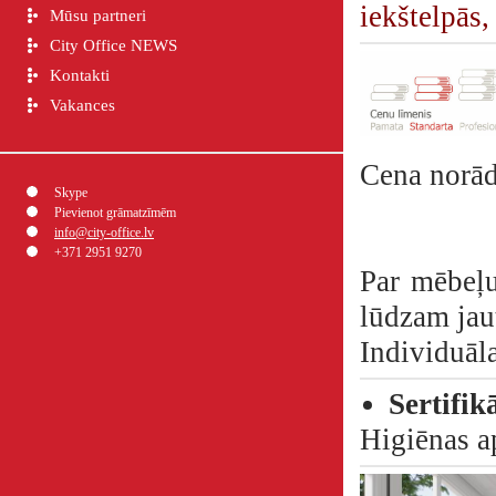
iekštelpās,
Mūsu partneri
City Office NEWS
Kontakti
Vakances
Cena norā
Skype
Pievienot grāmatzīmēm
info@city-office.lv
+371 2951 9270
Par mēbeļu
lūdzam jau
Individuāl
Sertifik
Higiēnas a