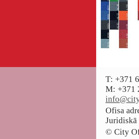
T: +371 
M: +371 
info@city
Ofisa adr
Juridiskā
© City Of