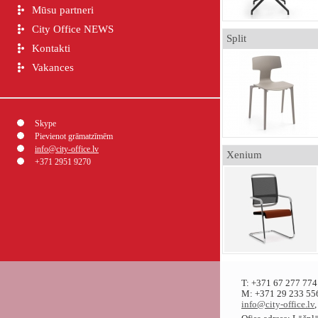
Mūsu partneri
City Office NEWS
Split
Kontakti
Vakances
Skype
Pievienot grāmatzīmēm
info@city-office.lv
Xenium
+371 2951 9270
T: +371 67 277 774
M: +371 29 233 556
info@city-office.lv