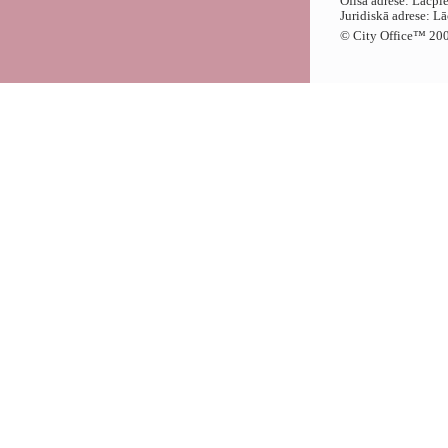
Ofisa adrese: Lāčpl
Juridiskā adrese: L
© City Office
™
200