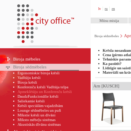
City Office™
lv
ru
en
Mūsu misija
Apm
Biroja sēdmēbeles
Krēsla nosauku
Cena (pirms atla
Biroja mēbeles
Tehniskie parame
Ka pasūtīt?
Biroja sēdmēbeles
Līdzīgie un saist
Materiāli un krā
Ergonomiskie biroja krēsli
Vadītāju krēsli
Biroja krēsli
Arn [KUSCH]
Konferenču krēsli Vadītāja telpa
Apmeklētāju un Konferenču krēsli
DaudzFunkcionālie krēsli
Saliekamie krēsli
Krēsli speciālām vajadzībām
Lounge sēdmēbeles un pufi
Mīkstie krēsli un dīvāni
Mīksto mēbeļu sistēmas
Akustiskās dīvānu sistēmas