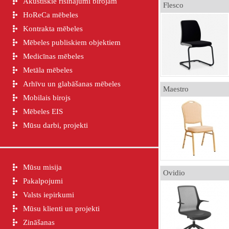
Akustiskie risinājumi birojam
Flesco
HoReCa mēbeles
Kontrakta mēbeles
Mēbeles publiskiem objektiem
Medicīnas mēbeles
Metāla mēbeles
Arhīvu un glabāšanas mēbeles
Maestro
Mobilais birojs
Mēbeles EIS
Mūsu darbi, projekti
Mūsu misija
Ovidio
Pakalpojumi
Valsts iepirkumi
Mūsu klienti un projekti
Zināšanas