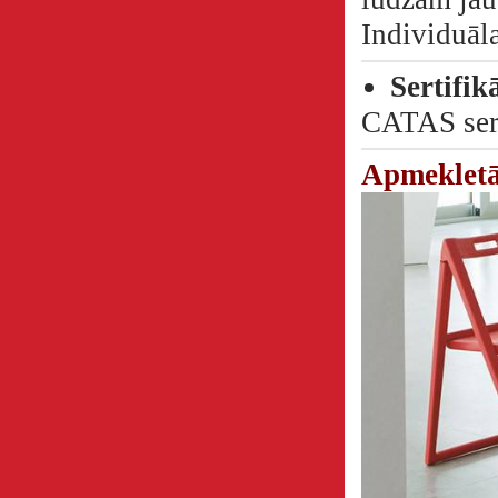
Individuāl
Sertifik
CATAS sert
Apmeklet