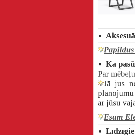
Aksesuā
Papildus
Ka pasū
Par mēbeļu
Jā jus n
plānojumu 
ar jūsu va
Esam Ele
Līdzīgie