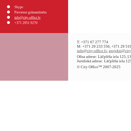
Skype
Pievienot grāmatzīmēm
info@city-office.lv
+371 2951 9270
T: +371 67 277 774
M: +371 29 233 556, +371 29 519
info@city-office.lv
,
projekti@city
Ofisa adrese: Lāčplēša iela 125, 
Juridiskā adrese: Lāčplēša iela 1
© City Office
™
2007-2025