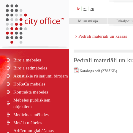
City Office™
lv
ru
en
Mūsu misija
Pakalpoj
Pedrali materiāli un krāsas
Pedrali materiāli un k
Biroja mēbeles
Biroja sēdmēbeles
Katalogs pdf (2785KB)
Akustiskie risinājumi birojam
HoReCa mēbeles
Kontrakta mēbeles
Mēbeles publiskiem
objektiem
Medicīnas mēbeles
Metāla mēbeles
Arhīvu un glabāšanas