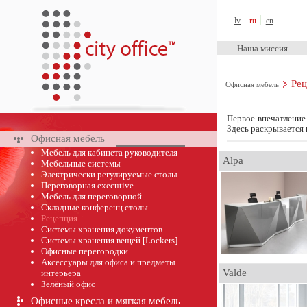
City Office™
lv
ru
en
Наша миссия
Рец
Офисная мебель
Первое впечатление
Здесь раскрывается 
Офисная мебель
Мебель для кабинета руководителя
Alpa
Мебельные системы
Электрически pегулируемые cтолы
Переговорная executive
Мебель для переговорной
Складные конференц столы
Рецепция
Cистемы хранения документов
Системы хранения вещей [Lockers]
Офисные перегородки
Аксессуары для офиса и предметы
Valde
интерьера
Зелёный офис
Офисные кресла и мягкая мебель