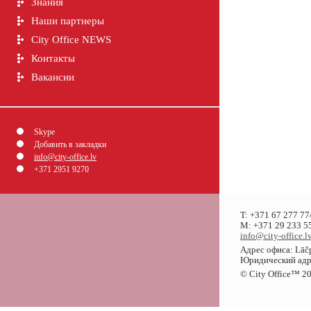
Знания
Наши партнеры
City Office NEWS
Контакты
Вакансии
Skype
Добавить в закладки
info@city-office.lv
+371 2951 9270
T: +371 67 277 77
M: +371 29 233 55
info@city-office.l
Адрес офиса: Lāčp
Юридический адрес
© City Office
™
20