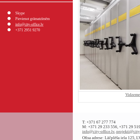
Skype
Pievienot grāmatzīmēm
info@city-office.lv
+371 2951 9270
Vidzeme
T: +371 67 277 774
M: +371 29 233 556, +371 29 519
info@city-office.lv
,
projekti@city
Ofisa adrese: Lāčplēša iela 125, 