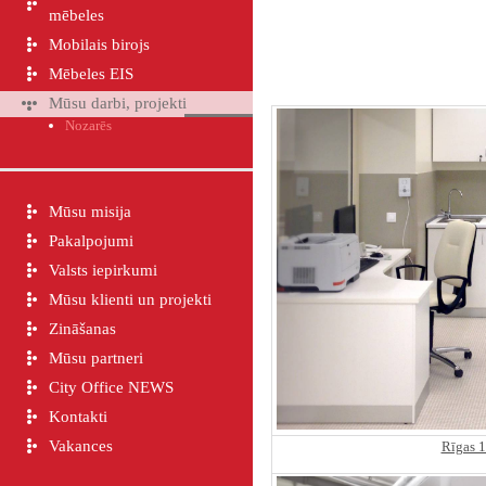
mēbeles
Mobilais birojs
Mēbeles EIS
Mūsu darbi, projekti
Nozarēs
Mūsu misija
Pakalpojumi
Valsts iepirkumi
Mūsu klienti un projekti
Zināšanas
Mūsu partneri
City Office NEWS
Kontakti
Vakances
Rīgas 1