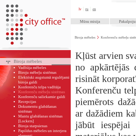
City Office™
lv
ru
en
Mūsu misija
Pakalpoj
Biroja mēbeles
Konferenču mēbeļu sist
Kļūst arvien sv
Biroja mēbeles
no apkārtējās 
Vadītāja mēbeles
Biroju mēbeļu sistēmas
risināt korpora
Elektriski augstumā regulējami
biroja galdi
Konferenču telpa vadītāja
Konferenču telp
Konferenču mēbeļu sistēmas
Konferenču saliekamie galdi
piemērots dažā
Recepcijas
Dokumentu glabāšanas
ar dažādiem ka
sistēmas
Mantu glabāšanas sistēmas
[Lockers]
jābūt iespēja
Biroja starpsienas
Papildus mēbeles un interjera
elementi