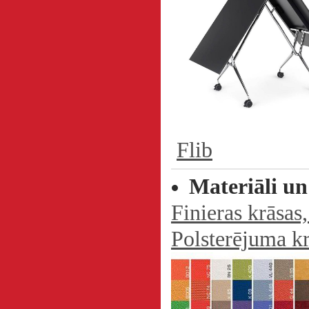
Flib
Materiāli un
Finieras krāsas
Polsterējuma k