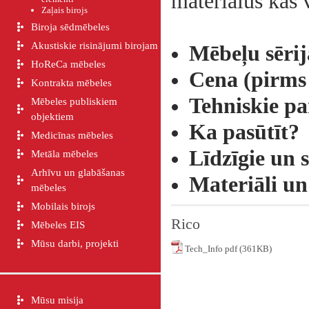
materiālus kas 
Zaļais birojs
Biroja sēdmēbeles
Akustiskie risinājumi birojam
Mēbeļu sēri
HoReCa mēbeles
Cena (pirms 
Kontrakta mēbeles
Tehniskie p
Mēbeles publiskiem
objektiem
Ka pasūtīt?
Medicīnas mēbeles
Līdzīgie un s
Metāla mēbeles
Arhīvu un glabāšanas
Materiāli un
mēbeles
Mobilais birojs
Rico
Mēbeles EIS
Mūsu darbi, projekti
Tech_Info pdf (361KB)
Mūsu misija