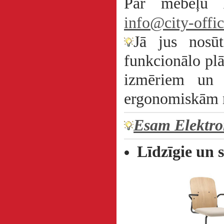
Par mēbeļu k
info@city-offic
Jā jus nosūt
funkcionālo plā
izmēriem un 
ergonomiskām
Esam Elektro
Līdzīgie un s