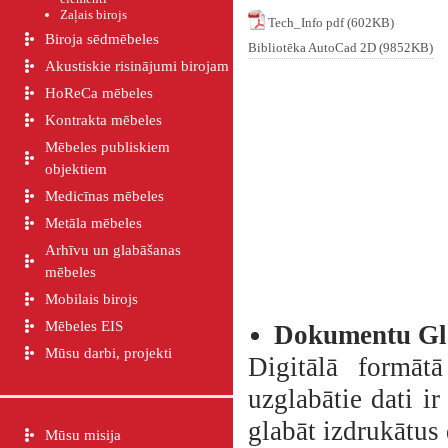
Zaļais birojs
Tech_Info pdf (602KB)
Biroja sēdmēbeles
Bibliotēka AutoCad 2D (9852KB)
Akustiskie risinājumi birojam
HoReCa mēbeles
Kontrakta mēbeles
Mēbeles publiskiem
objektiem
Medicīnas mēbeles
Metāla mēbeles
Arhīvu un glabāšanas
mēbeles
Mobilais birojs
Mēbeles EIS
Dokumentu Gl
Mūsu darbi, projekti
Digitālā formāt
uzglabātie dati i
glabāt izdrukātus
Mūsu misija