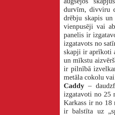
augšējos skapju
durvīm, divviru 
drēbju skapis un
vienpusēji vai a
panelis ir izgata
izgatavots no sat
skapji ir aprīkot
un mīkstu aizvērš
ir pilnībā izvel
metāla cokolu vai
Caddy
– daudzfu
izgatavoti no 25 
Karkass ir no 18
ir balstīta uz „