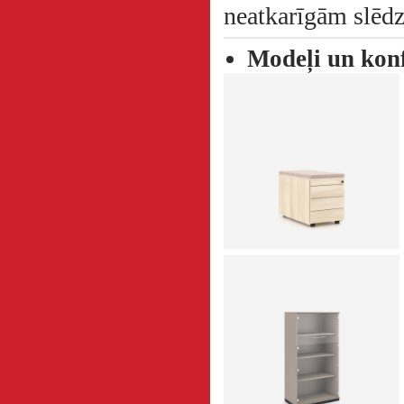
neatkarīgām slēd
Modeļi un konf