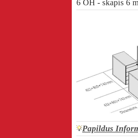
6 OH - skapis 6 
Papildus Infor