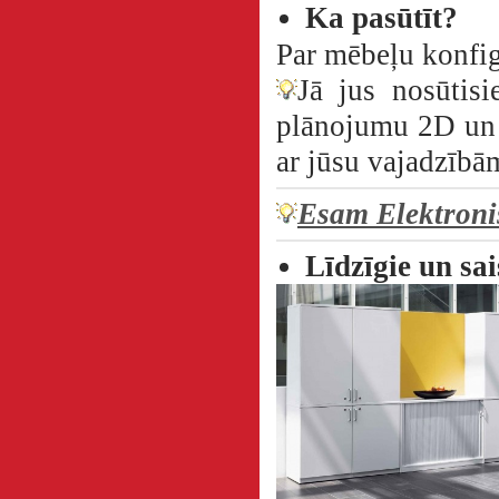
Ka pasūtīt?
Par mēbeļu konfig
Jā jus nosūtisi
plānojumu 2D un 3
ar jūsu vajadzīb
Esam Elektroni
Līdzīgie un sai