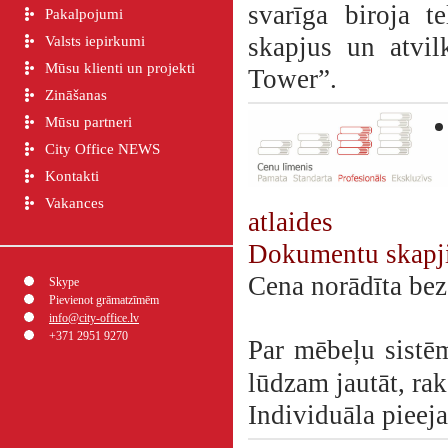
svarīga biroja t
Pakalpojumi
skapjus un atvi
Valsts iepirkumi
Mūsu klienti un projekti
Tower”.
Zināšanas
Mūsu partneri
City Office NEWS
Kontakti
Vakances
atlaides
Dokumentu skapji
Cena norādīta be
Skype
Pievienot grāmatzīmēm
info@city-office.lv
+371 2951 9270
Par mēbeļu sistē
lūdzam jautāt, ra
Individuāla pieej