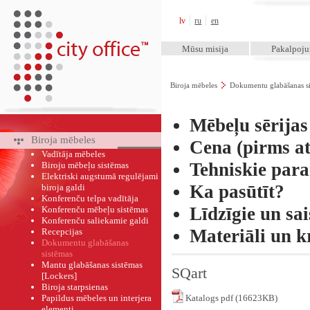
City Office™
lv
ru
en
Mūsu misija
Pakalpoj
Biroja mēbeles
Dokumentu glabāšanas s
Mēbeļu sērija
Biroja mēbeles
Cena (pirms at
Vadītāja mēbeles
Tehniskie par
Biroju mēbeļu sistēmas
Elektriski augstumā regulējami
Ka pasūtīt?
biroja galdi
Konferenču telpa vadītāja
Līdzīgie un sai
Konferenču mēbeļu sistēmas
Konferenču saliekamie galdi
Materiāli un k
Recepcijas
Dokumentu glabāšanas
sistēmas
Mantu glabāšanas sistēmas
SQart
[Lockers]
Biroja starpsienas
Papildus mēbeles un interjera
Katalogs pdf (16623KB)
elementi