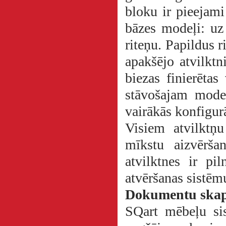
bloku ir pieejami
bāzes modeļi: uz
riteņu. Papildus 
apakšējo atvilktn
biezas finierētas
stāvošajam mode
vairākās konfigurā
Visiem atvilktņu
mīkstu aizvērša
atvilktnes ir pi
atvēršanas sistēm
Dokumentu skap
SQart mēbeļu si