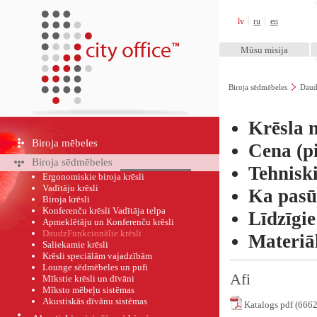
City Office™
lv
ru
en
Mūsu misija
Biroja sēdmēbeles
Daud
Krēsla 
Biroja mēbeles
Cena (pi
Biroja sēdmēbeles
Tehnisk
Ergonomiskie biroja krēsli
Vadītāju krēsli
Ka pasū
Biroja krēsli
Konferenču krēsli Vadītāja telpa
Līdzīgie
Apmeklētāju un Konferenču krēsli
DaudzFunkcionālie krēsli
Materiā
Saliekamie krēsli
Krēsli speciālām vajadzībām
Lounge sēdmēbeles un pufi
Afi
Mīkstie krēsli un dīvāni
Mīksto mēbeļu sistēmas
Akustiskās dīvānu sistēmas
Katalogs pdf (666