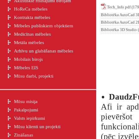
Akustiskie risinājumi birojam
Tech_Info pdf (17
HoReCa mēbeles
Bibliotēka AutoCad 
Kontrakta mēbeles
Bibliotēka AutoCad 2
Mēbeles publiskiem objektiem
Bibliotēka 3D Studio
Medicīnas mēbeles
Metāla mēbeles
Arhīvu un glabāšanas mēbeles
Mobilais birojs
Mēbeles EIS
Mūsu darbi, projekti
DaudzFu
Mūsu misija
Afi ir apd
Pakalpojumi
pievēršot
Valsts iepirkumi
funkcionali
Mūsu klienti un projekti
(pēc izvēl
Zināšanas