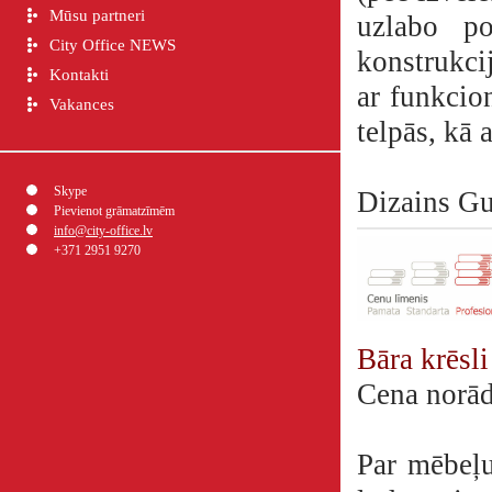
Mūsu partneri
uzlabo po
City Office NEWS
konstrukci
Kontakti
ar funkcion
Vakances
telpās, kā 
Skype
Dizains G
Pievienot grāmatzīmēm
info@city-office.lv
+371 2951 9270
Bāra krēsl
Cena norā
Par mēbeļu