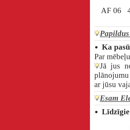
AF 06
Papildus
Ka pasū
Par mēbeļu
Jā jus n
plānojumu 
ar jūsu va
Esam Ele
Līdzīgie