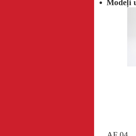
Modeļi 
AF 04