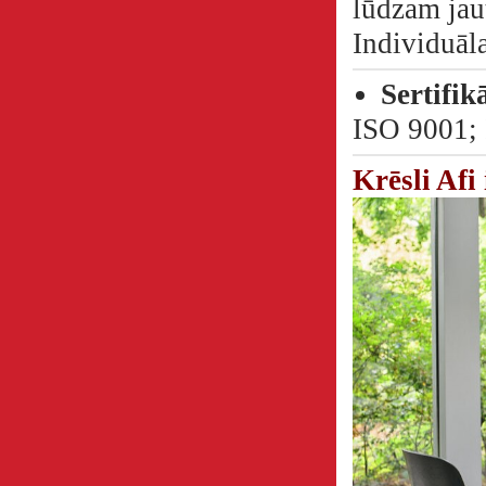
lūdzam jau
Individuāl
Sertifik
ISO 9001;
K
rēsli Afi