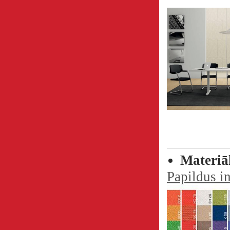
Materiā
Papildus i