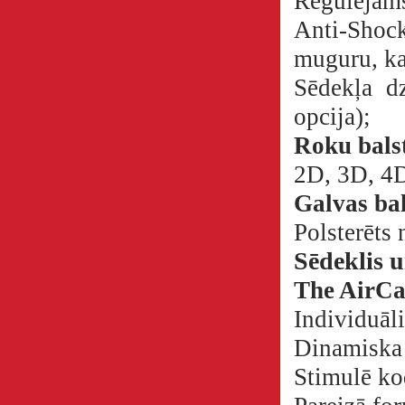
Regulējams
Anti-Shock 
muguru, ka
Sēdekļa d
opcija);
Roku bals
2D, 3D, 4D
Galvas bal
Polsterēts
Sēdeklis u
The AirC
Individuāl
Dinamiska 
Stimulē kod