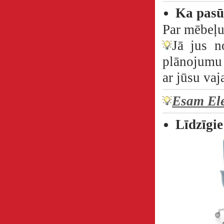
Ka pasū
Par mēbeļu
Jā jus n
plānojumu 
ar jūsu va
Esam Ele
Līdzīgie