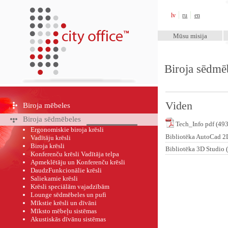
City Office™
lv
ru
en
Mūsu misija
Biroja sēdmē
Viden
Biroja mēbeles
Biroja sēdmēbeles
Tech_Info pdf (49
Ergonomiskie biroja krēsli
Bibliotēka AutoCad 
Vadītāju krēsli
Biroja krēsli
Bibliotēka 3D Studio
Konferenču krēsli Vadītāja telpa
Apmeklētāju un Konferenču krēsli
DaudzFunkcionālie krēsli
Saliekamie krēsli
Krēsli speciālām vajadzībām
Lounge sēdmēbeles un pufi
Mīkstie krēsli un dīvāni
Mīksto mēbeļu sistēmas
Akustiskās dīvānu sistēmas