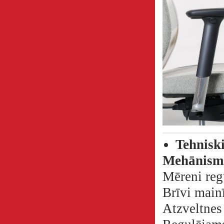
Tehnisk
Mehānism
Mēreni reg
Brīvi main
Atzveltnes 