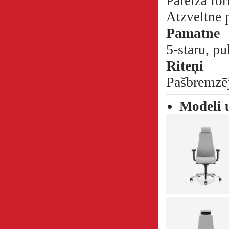
Pareizā fo
Atzveltne p
Pamatne
5-staru, pu
Riteņi
Pašbremzēj
Modeli 