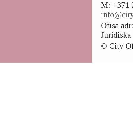
M: +371 
info@city
Ofisa adr
Juridiskā
© City Of