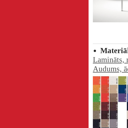
Materiā
Lamināts, m
Audums, ād