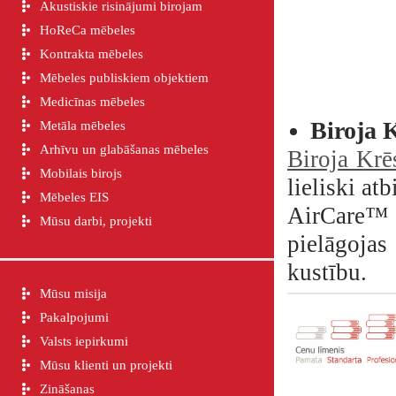
Akustiskie risinājumi birojam
HoReCa mēbeles
Kontrakta mēbeles
Mēbeles publiskiem objektiem
Medicīnas mēbeles
Biroja K
Metāla mēbeles
Arhīvu un glabāšanas mēbeles
Biroja Krē
Mobilais birojs
lieliski at
Mēbeles EIS
AirCare™ s
Mūsu darbi, projekti
pielāgoja
kustību.
Mūsu misija
Pakalpojumi
Valsts iepirkumi
Mūsu klienti un projekti
Zināšanas