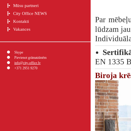
Mūsu partneri
City Office NEWS
Par mēbeļu
Kontakti
lūdzam jau
Vakances
Individuāl
Sertifik
Skype
Pievienot grāmatzīmēm
EN 1335 Bi
info@city-office.lv
+371 2951 9270
Biroja krē