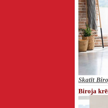
Skatīt Bi
Biroja krē