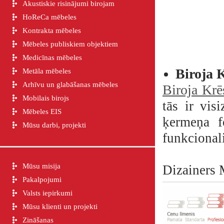
Akustiskie risinājumi birojam
HoReCa mēbeles
Kontrakta mēbeles
Mēbeles publiskiem objektiem
Medicīnas mēbeles
Biroja 
Metāla mēbeles
Arhīvu un glabāšanas mēbeles
Biroja Krē
Mobilais birojs
tās ir vis
Mēbeles EIS
ķermeņa f
Mūsu darbi, projekti
funkcionali
Mūsu misija
Dizainers 
Pakalpojumi
Valsts iepirkumi
Mūsu klienti un projekti
Zināšanas