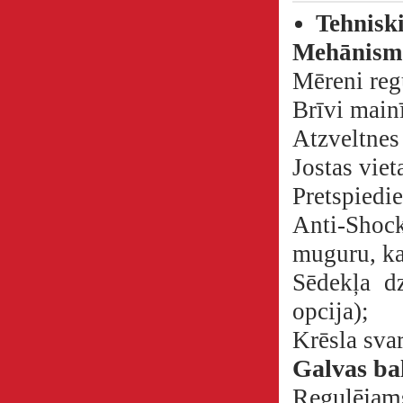
Tehnisk
Mehānism
Mēreni reg
Brīvi main
Atzveltnes 
Jostas viet
Pretspiedi
Anti-Shock
muguru, ka
Sēdekļa d
opcija);
Krēsla svar
Galvas bal
Regulējams