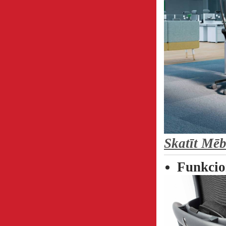
Skatīt Mēb
Funkcio