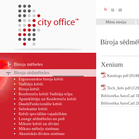
City Office™
lv
ru
en
Mūsu misija
Biroja sēdmē
Xenium
Biroja mēbeles
Biroja sēdmēbeles
Katalogs pdf (924
Ergonomiskie biroja krēsli
Vadītāju krēsli
Tech_Info pdf (12
Biroja krēsli
Konferenču krēsli Vadītāja telpa
Bibliotēka AutoCad 
Apmeklētāju un Konferenču krēsli
Bibliotēka AutoCad 2
DaudzFunkcionālie krēsli
Saliekamie krēsli
Krēsli speciālām vajadzībām
Lounge sēdmēbeles un pufi
Mīkstie krēsli un dīvāni
Mīksto mēbeļu sistēmas
Akustiskās dīvānu sistēmas