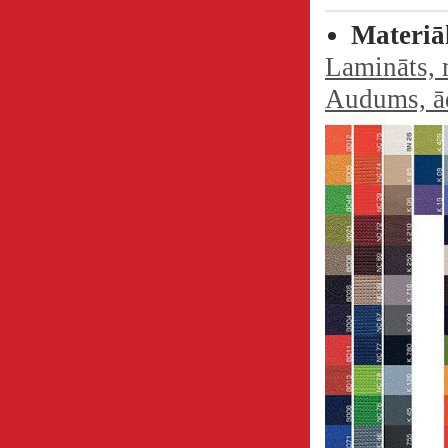
Materiā
Lamināts, m
Audums, ād