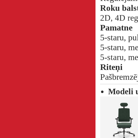
Roku bals
2D, 4D reg
Pamatne
5-staru, pu
5-staru, m
5-staru, m
Riteņi
Pašbremzēj
Modeli 