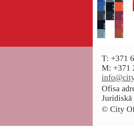
T: +371 
M: +371 
info@city
Ofisa adr
Juridiskā
© City Of