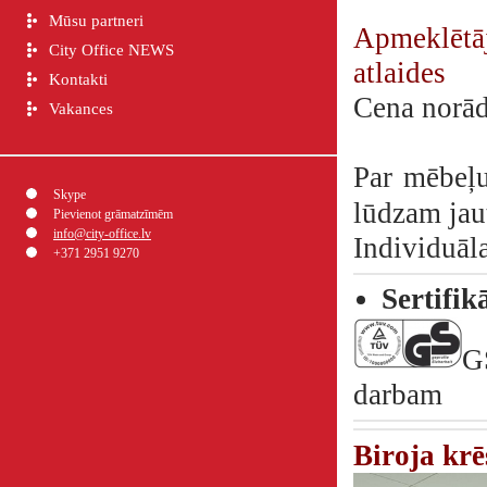
Mūsu partneri
Apmeklētā
City Office NEWS
atlaides
Kontakti
Cena norā
Vakances
Par mēbeļu
Skype
lūdzam jau
Pievienot grāmatzīmēm
info@city-office.lv
Individuāl
+371 2951 9270
Sertifik
G
darbam
Biroja krē