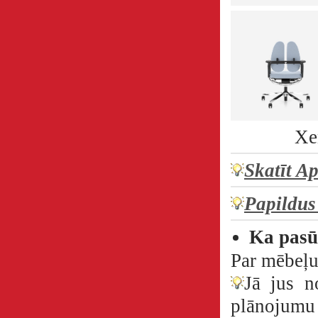
Xe
Skatīt A
Papildus
Ka pasū
Par mēbeļu
Jā jus n
plānojumu 