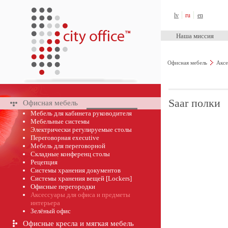
City Office™
lv
ru
en
Наша миссия
Офисная мебель
Аксе
Saar полки
Офисная мебель
Мебель для кабинета руководителя
Мебельные системы
Электрически pегулируемые cтолы
Переговорная executive
Мебель для переговорной
Складные конференц столы
Рецепция
Cистемы хранения документов
Системы хранения вещей [Lockers]
Офисные перегородки
Аксессуары для офиса и предметы
интерьера
Зелёный офис
Офисные кресла и мягкая мебель