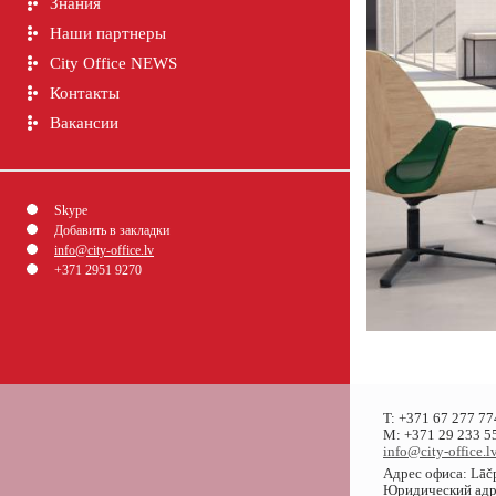
Знания
Наши партнеры
City Office NEWS
Контакты
Вакансии
Skype
Добавить в закладки
info@city-office.lv
+371 2951 9270
T: +371 67 277 77
M: +371 29 233 55
info@city-office.l
Адрес офиса: Lāčp
Юридический адрес