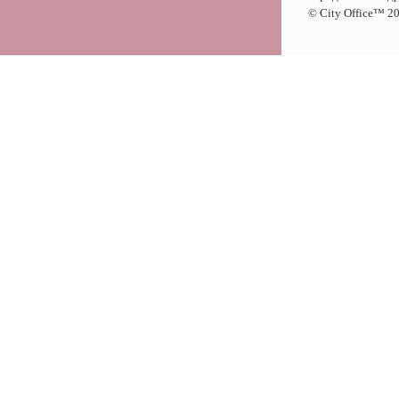
© City Office
™
20