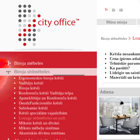
City Office™
lv
ru
en
Mūsu misija
Lou
Biroja sēdmēbeles
Krēsla nosauku
Cena (pirms atla
Biroja mēbeles
Tehniskie parame
Ka pasūtīt?
Biroja sēdmēbeles
Līdzīgie un saist
Materiāli un krā
Ergonomiskie biroja krēsli
Vadītāju krēsli
Biroja krēsli
Athena
Konferenču krēsli Vadītāja telpa
Apmeklētāju un Konferenču krēsli
DaudzFunkcionālie krēsli
Saliekamie krēsli
Krēsli speciālām vajadzībām
Lounge sēdmēbeles un pufi
Mīkstie krēsli un dīvāni
Mīksto mēbeļu sistēmas
Akustiskās dīvānu sistēmas