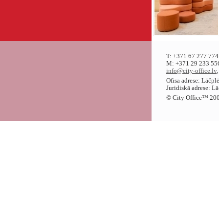
T: +371 67 277 774
M: +371 29 233 556
info@city-office.lv
Ofisa adrese: Lāčpl
Juridiskā adrese: L
© City Office
™
200