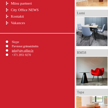
Mūsu partneri
City Office NEWS
Lumi
Kontakti
Vakances
Skype
Pievienot grāmatzīmēm
info@city-office.lv
RM58
+371 2951 9270
Tapa