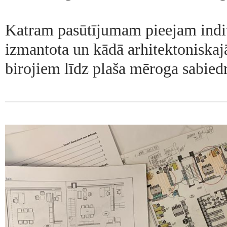
Katram pasūtījumam pieejam indiv
izmantota un kādā arhitektoniskaj
birojiem līdz plaša mēroga sabied